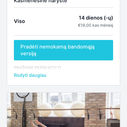
Kasmėnesinė narystė
14 dienos (-ų)
Viso
€19,00 kas mėnesį
Pradėti nemokamą bandomąją
versiją
PRAŠOME PERSKAITYTI
Sveiki! Kaip smagu,
kad susidomėjote ENSO
TV!
Sportuodami su mumis pagerinsite kūno formas,
sumažinsite nugaros skausmus
, pagerinsite miego
kokybę bei pasikrausite energijos.
Mėgaukitės
treniruotėmis Jums patogiu metu, sau priimtinu
tempu.
Rezultatai jau po savaitės?
Taip, tai įmanoma!
Pasirinkite tris dienas per savaitę, kada skirsite laiko
sau, ir jau po savaitės pajusite pirmuosius pokyčius.