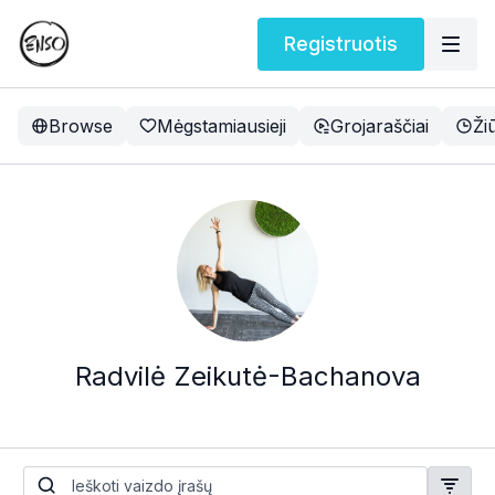
Registruotis
Browse
Mėgstamiausieji
Grojaraščiai
Ži
Radvilė Zeikutė-Bachanova