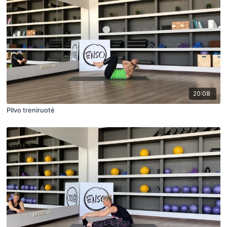
20:08
Pilvo treniruotė