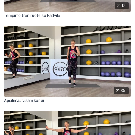
21:12
Tempimo treniruotė su Radvile
21:35
Apšilimas visam kūnui