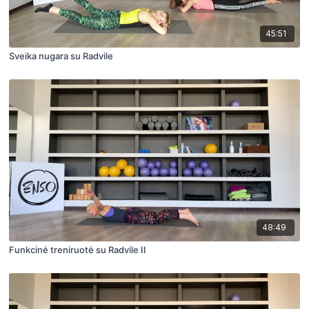
45:51
Sveika nugara su Radvile
48:49
Funkcinė treniruotė su Radvile II