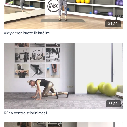
34:39
Aktyvi treniruotė lieknėjimui
28:59
Kūno centro stiprinimas II