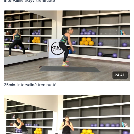
Intervalinė aktyvi treniruotė
24:41
25min. intervalinė treniruotė