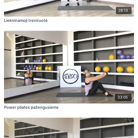
28:13
Liekninamoji treniruotė
33:05
Power pilates pažengusiems