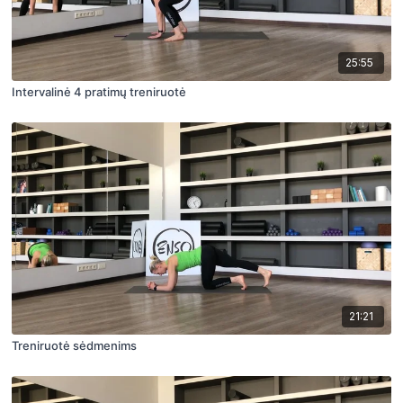
25:55
Intervalinė 4 pratimų treniruotė
21:21
Treniruotė sėdmenims