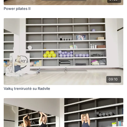
Power pilates II
09:10
Vaikų treniruotė su Radvile