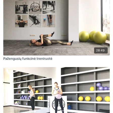
28:49
Pažengusių funkcinė treniruotė