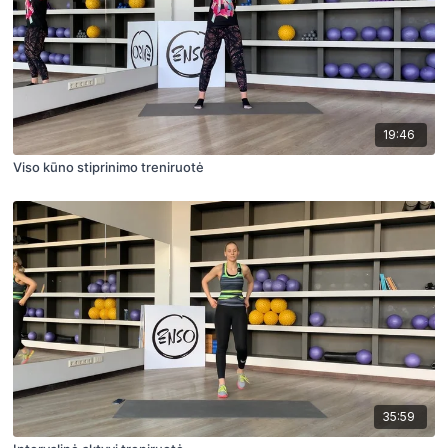
19:46
Viso kūno stiprinimo treniruotė
35:59