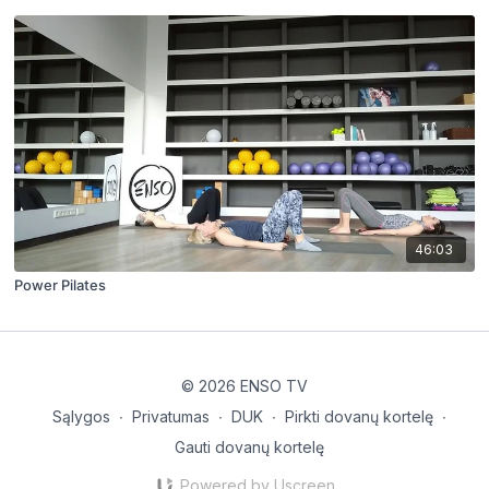
46:03
Power Pilates
© 2026 ENSO TV
Sąlygos
∙
Privatumas
∙
DUK
∙
Pirkti dovanų kortelę
∙
Gauti dovanų kortelę
Powered by Uscreen