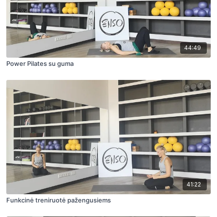
44:49
Power Pilates su guma
41:22
Funkcinė treniruotė pažengusiems