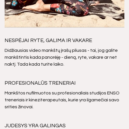
NESPĖJAI RYTE, GALIMA IR VAKARE
Didžiausias video mankštų įrašų pliusas - tai, jog galite
mankštintis kada panorėję - dieną, ryte, vakare ar net
naktį. Tada kada turite laiko.
PROFESIONALŪS TRENERIAI
Mankštos nufilmuotos su profesionaliais studijos ENSO
treneriais ir kineziterapeutais, kurie yra ilgamečiai savo
srities žinovai.
JUDESYS YRA GALINGAS