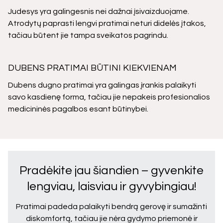
Judesys yra galingesnis nei dažnai įsivaizduojame.
Atrodytų paprasti lengvi pratimai neturi didelės įtakos,
tačiau būtent jie tampa sveikatos pagrindu.
DUBENS PRATIMAI BŪTINI KIEKVIENAM
Dubens dugno pratimai yra galingas įrankis palaikyti
savo kasdienę forma, tačiau jie nepakeis profesionalios
medicininės pagalbos esant būtinybei.
Pradėkite jau šiandien – gyvenkite
lengviau, laisviau ir gyvybingiau!
Pratimai padeda palaikyti bendrą gerovę ir sumažinti
diskomfortą, tačiau jie nėra gydymo priemonė ir