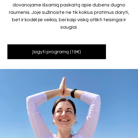
dovanojame išsamią paskaitą apie dubens dugno
raumenis. Joje sužinosite ne tik kokius pratimus daryti,
bet ir kodėl jie veikia, bei kaip viską atlikti teisingai ir
saugiai.
Įsigyti programą (19€)