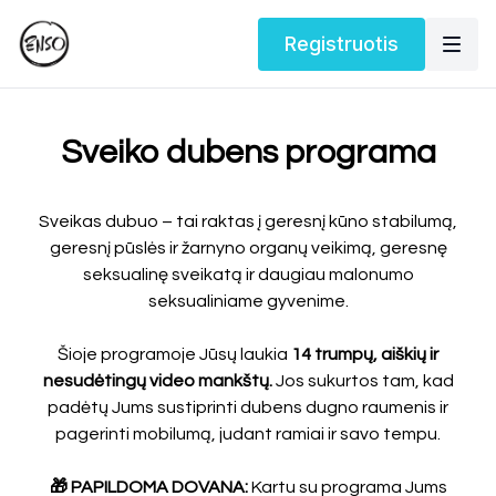
Registruotis
Sveiko dubens programa
Sveikas dubuo – tai raktas į geresnį kūno stabilumą,
geresnį pūslės ir žarnyno organų veikimą, geresnę
seksualinę sveikatą ir daugiau malonumo
seksualiniame gyvenime.
Šioje programoje Jūsų laukia
14 trumpų, aiškių ir
nesudėtingų video mankštų.
Jos sukurtos tam, kad
padėtų Jums sustiprinti dubens dugno raumenis ir
pagerinti mobilumą, judant ramiai ir savo tempu.
🎁 PAPILDOMA DOVANA:
Kartu su programa Jums