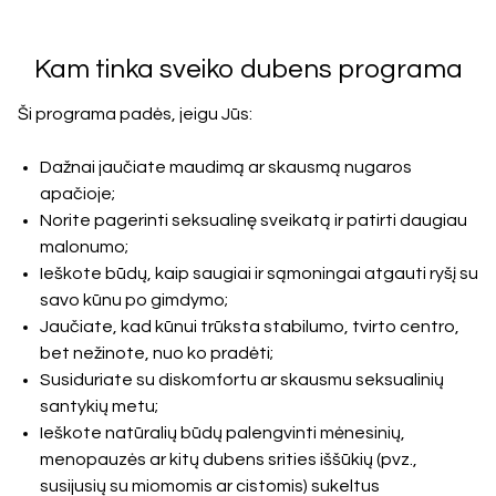
Kam tinka sveiko dubens programa
Ši programa padės, jeigu Jūs:
Dažnai jaučiate maudimą ar skausmą nugaros
apačioje;
Norite pagerinti seksualinę sveikatą ir patirti daugiau
malonumo;
Ieškote būdų, kaip saugiai ir sąmoningai atgauti ryšį su
savo kūnu po gimdymo;
Jaučiate, kad kūnui trūksta stabilumo, tvirto centro,
bet nežinote, nuo ko pradėti;
Susiduriate su diskomfortu ar skausmu seksualinių
santykių metu;
Ieškote natūralių būdų palengvinti mėnesinių,
menopauzės ar kitų dubens srities iššūkių (pvz.,
susijusių su miomomis ar cistomis) sukeltus