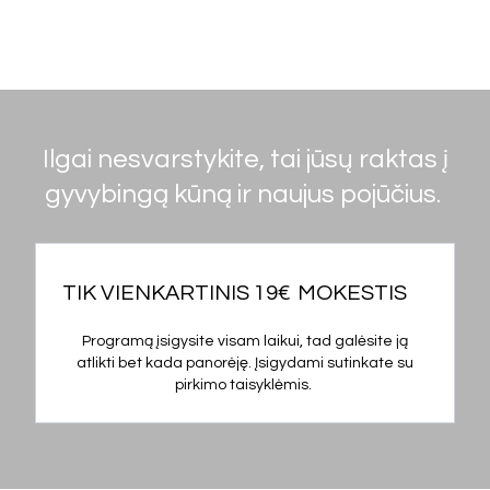
Ilgai nesvarstykite, tai jūsų raktas į
gyvybingą kūną ir naujus pojūčius.
TIK VIENKARTINIS 19€
MOKESTIS
Programą įsigysite visam laikui, tad galėsite ją
atlikti bet kada panorėję. Įsigydami sutinkate su
pirkimo taisyklėmis.