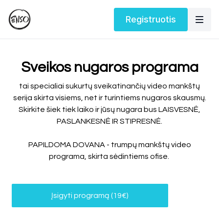
Registruotis
Sveikos nugaros programa
tai specialiai sukurtų sveikatinančių video mankštų
serija skirta visiems, net ir turintiems nugaros skausmų.
Skirkite šiek tiek laiko ir jūsų nugara bus LAISVESNĖ,
PASLANKESNĖ IR STIPRESNĖ.
PAPILDOMA DOVANA - trumpų mankštų video
programa, skirta sėdintiems ofise.
Įsigyti programą (
19€)