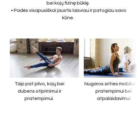
bei kojų fizinę būklę.
• Padės visapusiškai jaustis laisviau ir patogiau savo
kūne.
Taip pat pilvo, kojų bei
Nugaros srities mobilum
dubens stiprinimui ir
pratempimui bei
pratempimui.
atpalaidavimui