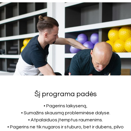
Šį programa padės
• Pagerins laikyseną,
• Sumažins skausmą probleminėse dalyse.
• Atpalaiduos įtemptus raumenims.
• Pagerins ne tik nugaros ir stuburo, bet ir dubens, pilvo