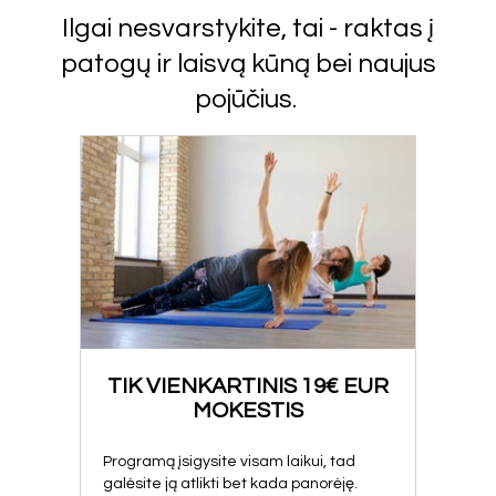
Ilgai nesvarstykite, tai - raktas į
patogų ir laisvą kūną bei naujus
pojūčius.
TIK VIENKARTINIS
19€
EUR
MOKESTIS
Programą įsigysite visam laikui, tad
galėsite ją atlikti bet kada panorėję.