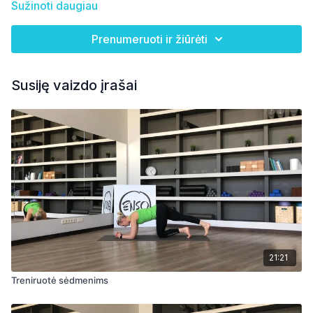
Sužinoti daugiau
Prenumeruoti ir žiūrėti
Susiję vaizdo įrašai
21:21
Treniruotė sėdmenims