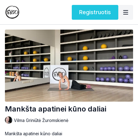
Registruotis
Mankšta apatinei kūno daliai
Vilma Griniūtė Žuromskienė
Mankšta apatinei kūno daliai