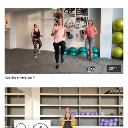
29:14
Kardio treniruotė