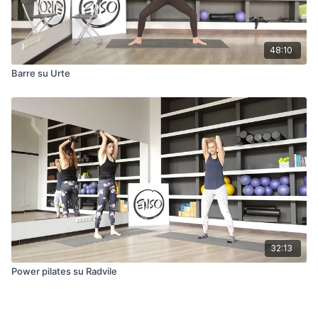
48:10
Barre su Urte
32:13
Power pilates su Radvile