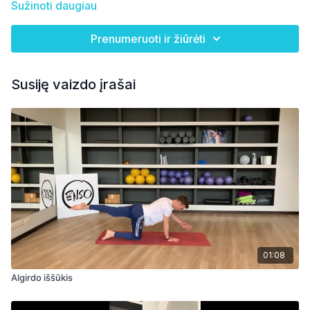
Sužinoti daugiau
Prenumeruoti ir žiūrėti
Susiję vaizdo įrašai
01:08
Algirdo iššūkis