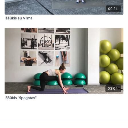
00:24
Iššūkis su Vilma
03:04
Iššūkis "špagatas"