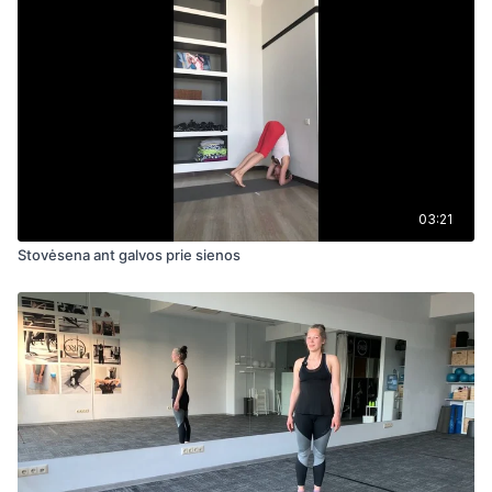
03:21
Stovėsena ant galvos prie sienos