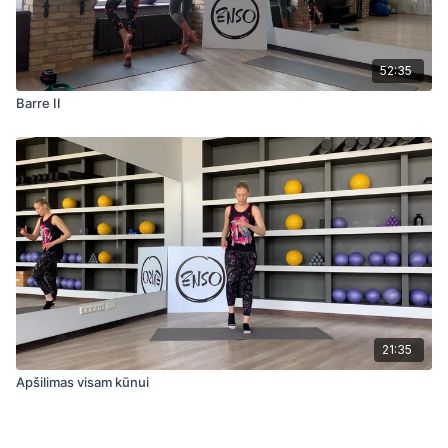
52:35
Barre II
21:35
Apšilimas visam kūnui