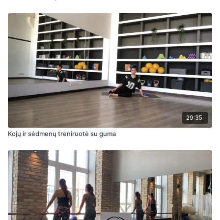
29:35
Kojų ir sėdmenų treniruotė su guma