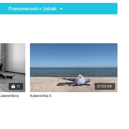
Prenumeruoti ir žiūrėti
no sudėjimo žmonėms;
e skundžiasi nugaros, kaklo srities nuovargiu ar skausmu,
ą, turintiems nemalonumų dėl netaisyklingos laikysenos;
reniruotes;
tvermės pratimus.
11
01:00:08
Kalanetika II