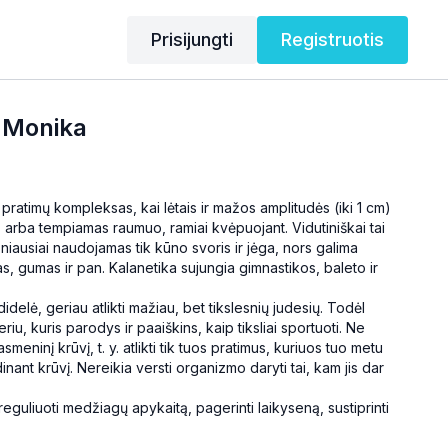
Prisijungti
Registruotis
u Monika
ų pratimų kompleksas, kai lėtais ir mažos amplitudės (iki 1 cm)
arba tempiamas raumuo, ramiai kvėpuojant. Vidutiniškai tai
niausiai naudojamas tik kūno svoris ir jėga, nors galima
das, gumas ir pan. Kalanetika sujungia gimnastikos, baleto ir
delė, geriau atlikti mažiau, bet tikslesnių judesių. Todėl
riu, kuris parodys ir paaiškins, kaip tiksliai sportuoti. Ne
smeninį krūvį, t. y. atlikti tik tuos pratimus, kuriuos tuo metu
ant krūvį. Nereikia versti organizmo daryti tai, kam jis dar
reguliuoti medžiagų apykaitą, pagerinti laikyseną, sustiprinti
. Jos dėka sąnariai ir kūnas tampa tvirti bei lankstūs. Maža to,
iau įsiklausoma į savo pojūčius, dingsta įtampa.