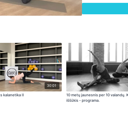
Kam ši mankšta tinka:​
Bet kokio amžiaus ir kū
Ypač tinkama tiems, kuri
dirbantiems sėdimą darb
Norintiems sulieknėti;
Mėgstantiems ramesnes t
Ir tiems, kurie mėgsta iš
30:01
 kalanetika II
10 metų jaunesnis per 10 valandų. Kalanetikos
iššūkis - programa.