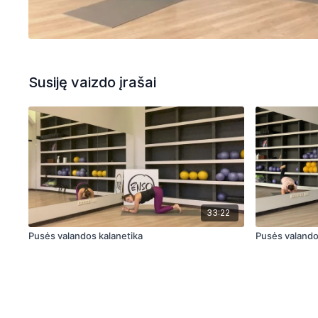
Susiję vaizdo įrašai
33:22
Pusės valandos kalanetika
Pusės valandos