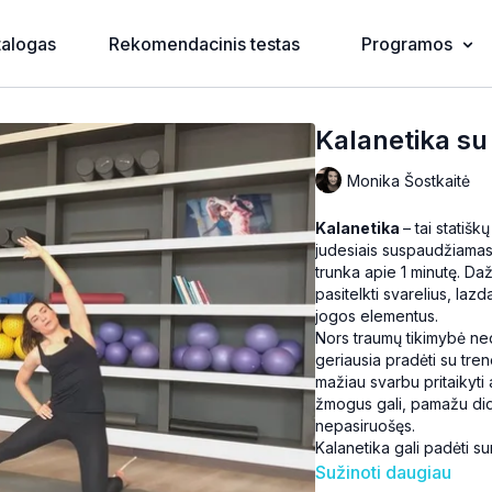
talogas
Rekomendacinis testas
Programos
Kalanetika s
Monika Šostkaitė
Kalanetika
– tai statišk
judesiais suspaudžiamas 
trunka apie 1 minutę. Daž
pasitelkti svarelius, laz
jogos elementus.
Nors traumų tikimybė nedi
geriausia pradėti su trene
mažiau svarbu pritaikyti a
žmogus gali, pamažu didin
nepasiruošęs.
Kalanetika gali padėti su
raumenis, ypač giluminius
Sužinoti daugiau
didėja dėmesingumas, lab