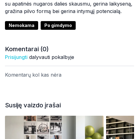
su apatinės nugaros dalies skausmu, gerina laikyseną,
gražina pilvo formą bei gerina intymųjį potencialą.
Nemokama
Po gimdymo
Komentarai (
0
)
Prisijungti
dalyvauti pokalbyje
Komentarų kol kas nėra
Susiję vaizdo įrašai