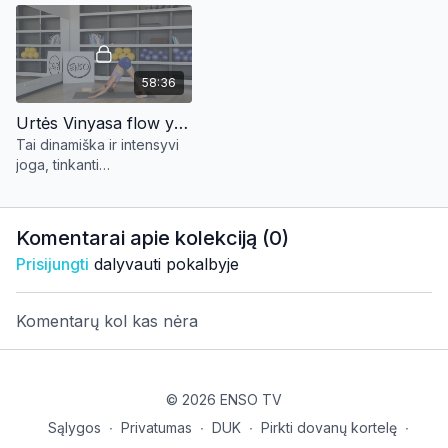
elementus.
58:36
Urtės Vinyasa flow yoga
Tai dinamiška ir intensyvi
joga, tinkanti
pažengusiems ir
vidutiniokams. Praktikos
gerina laikyseną, judesių
Komentarai apie kolekciją (
0
)
koordinaciją, kūno
Prisijungti
dalyvauti pokalbyje
lankstumą.
Komentarų kol kas nėra
© 2026 ENSO TV
Sąlygos
∙
Privatumas
∙
DUK
∙
Pirkti dovanų kortelę
∙