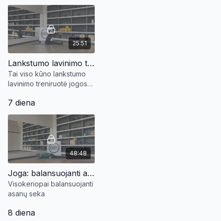
susikoncentruojant į
susikoncentruojant į
esamą momentą.
esamą momentą.
25:51
Lankstumo lavinimo treniruotė
Tai viso kūno lankstumo
lavinimo treniruotė jogos
pagrindu. Tinka ir
7 diena
pradedantiesiems.
48:48
Joga: balansuojanti asanų seka
Visokeriopai balansuojanti
asanų seka
8 diena