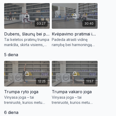
03:27
30:40
Dubens, šlaunų bei pečių tempimas
Kvėpavimo pratimai ir meditacija
Tai keletos pratimų trumpa
Padeda atrasti vidinę
mankšta, skirta visiems,
ramybę bei harmoningą
tačiau puikiai tinkanti
santyki su savimi. Puikiai
5 diena
sėdintiems ofise ir
tinka atsipalaiduoti ir
norintiems padaryti trumpą
pailsėti nuo įtampos ir
pertraukėlę.
streso, gerina miegą.
12:25
11:57
Trumpa ryto joga
Trumpa vakaro joga
Vinyasa joga – tai
Vinyasa joga – tai
treniruotė, kurios metu
treniruotė, kurios metu
kvėpavimas sujungiamas
kvėpavimas sujungiamas
6 diena
su judesiu, taip visiškai
su judesiu, taip visiškai