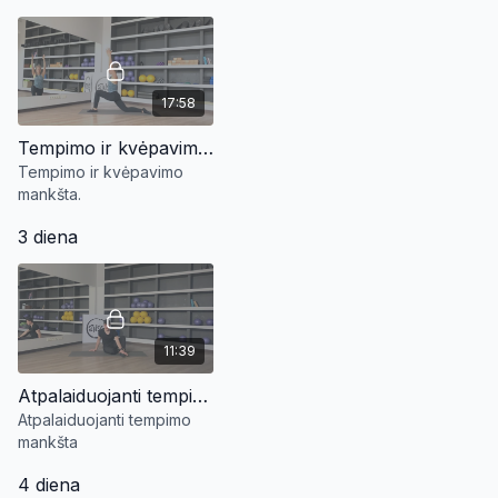
nuraminą protą bei mažina
stresą.
17:58
Tempimo ir kvėpavimo mankšta
Tempimo ir kvėpavimo
mankšta.
3 diena
11:39
Atpalaiduojanti tempimo mankšta
Atpalaiduojanti tempimo
mankšta
4 diena