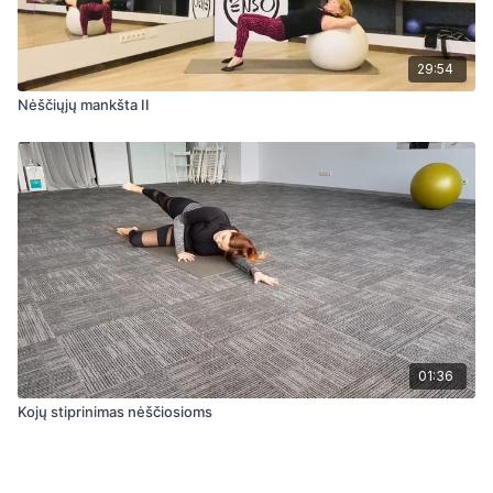
29:54
Nėščiųjų mankšta II
01:36
Kojų stiprinimas nėščiosioms