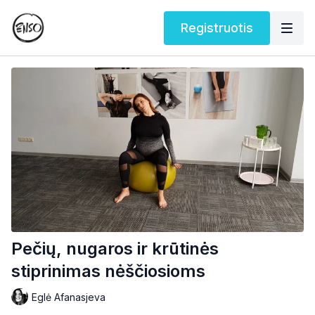
Registruotis
Pečių, nugaros ir krūtinės
stiprinimas nėščiosioms
Eglė Afanasjeva