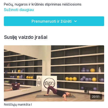
Pečių, nugaros ir krūtinės stiprinimas nėščiosioms
Sužinoti daugiau
Prenumeruoti ir žiūrėti
Susiję vaizdo įrašai
20:51
Nėščiųjų mankšta I