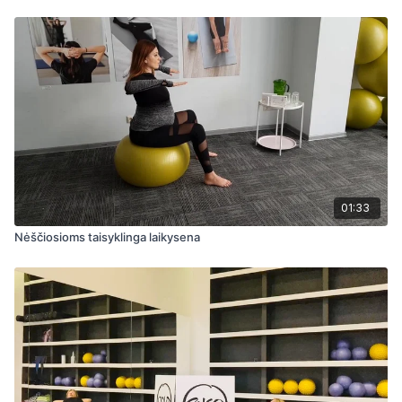
01:33
Nėščiosioms taisyklinga laikysena