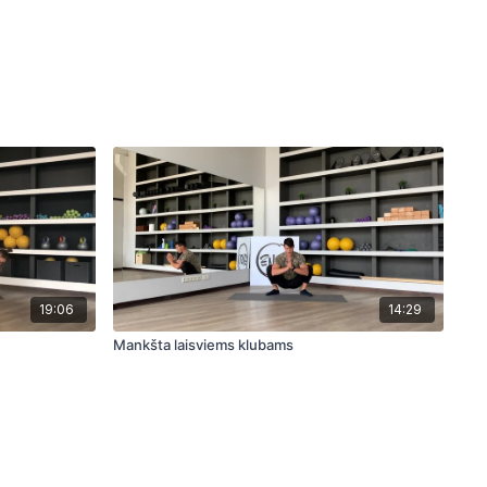
19:06
14:29
Mankšta laisviems klubams