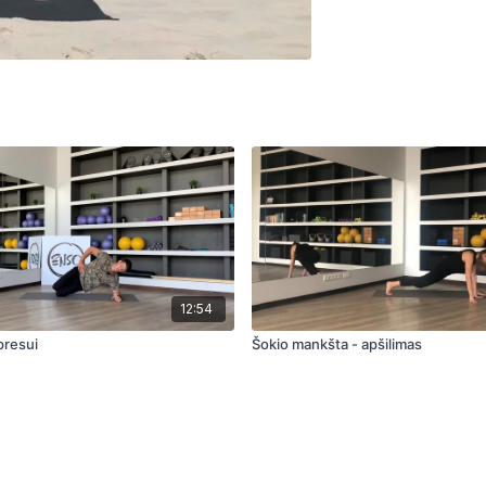
12:54
 presui
Šokio mankšta - apšilimas