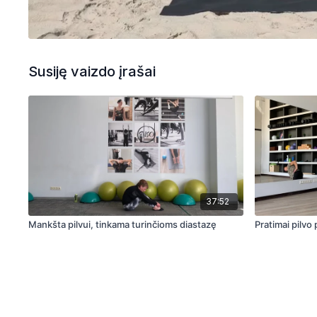
Susiję vaizdo įrašai
37:52
Mankšta pilvui, tinkama turinčioms diastazę
Pratimai pilvo