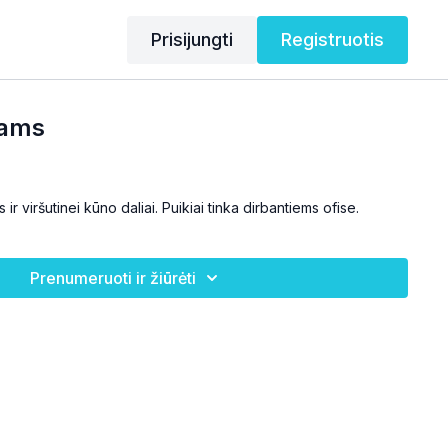
Prisijungti
Registruotis
iams
 viršutinei kūno daliai. Puikiai tinka dirbantiems ofise.
Prenumeruoti ir žiūrėti