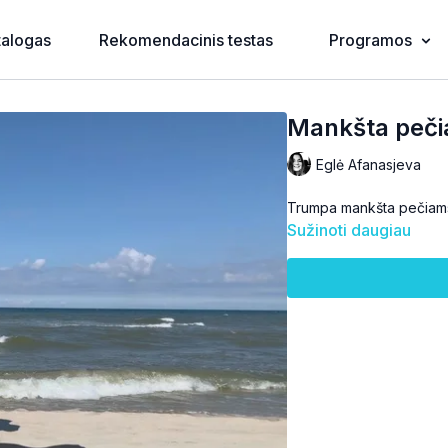
talogas
Rekomendacinis testas
Programos
Mankšta peč
Eglė Afanasjeva
Trumpa mankšta pečiams ir
Sužinoti daugiau