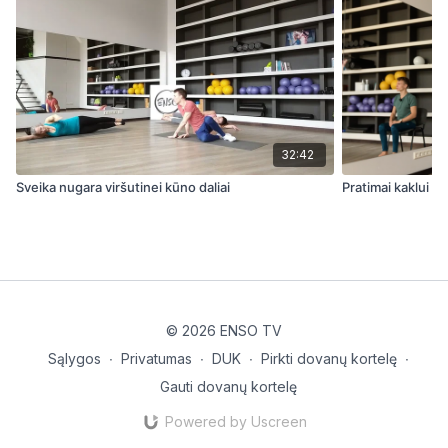
32:42
Sveika nugara viršutinei kūno daliai
Pratimai kaklui i
© 2026 ENSO TV
Sąlygos
∙
Privatumas
∙
DUK
∙
Pirkti dovanų kortelę
∙
Gauti dovanų kortelę
Powered by Uscreen