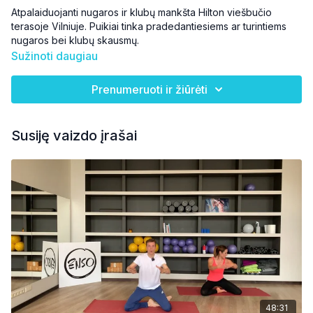
Atpalaiduojanti nugaros ir klubų mankšta Hilton viešbučio
terasoje Vilniuje. Puikiai tinka pradedantiesiems ar turintiems
nugaros bei klubų skausmų.
Sužinoti daugiau
Prenumeruoti ir žiūrėti
Susiję vaizdo įrašai
48:31