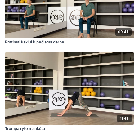
09:41
Pratimai kaklui ir pečiams darbe
11:41
Trumpa ryto mankšta