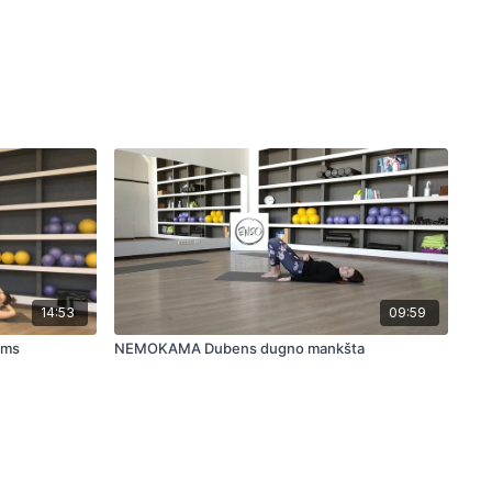
14:53
09:59
ims
NEMOKAMA Dubens dugno mankšta