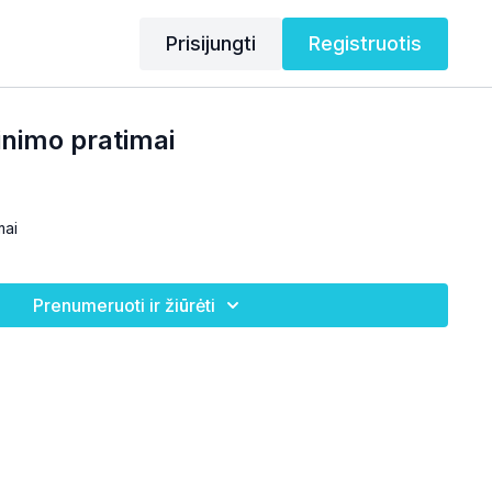
Prisijungti
Registruotis
inimo pratimai
mai
Prenumeruoti ir žiūrėti