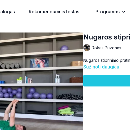
talogas
Rekomendacinis testas
Programos
Nugaros stipr
Rokas Puzonas
Nugaros stiprinimo prati
Sužinoti daugiau