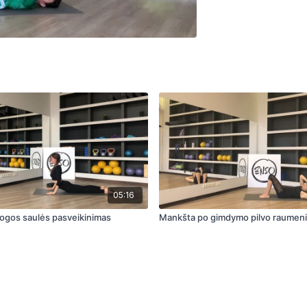
05:16
jogos saulės pasveikinimas
Mankšta po gimdymo pilvo raumen