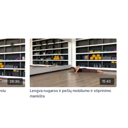
26:30
15:40
volu
Lengva nugaros ir pečių mobilumo ir stiprinimo
mankšta