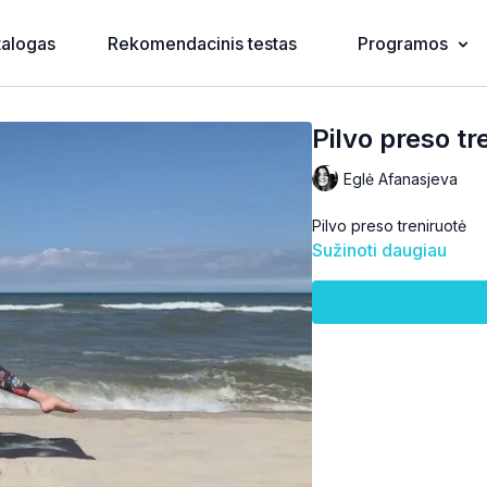
talogas
Rekomendacinis testas
Programos
Pilvo preso tr
Eglė Afanasjeva
Pilvo preso treniruotė
Sužinoti daugiau