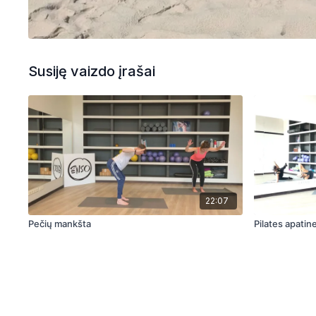
Susiję vaizdo įrašai
22:07
Pečių mankšta
Pilates apatine