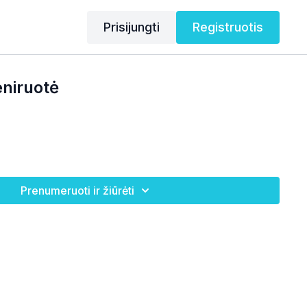
Prisijungti
Registruotis
eniruotė
Prenumeruoti ir žiūrėti