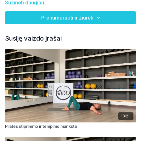
Sužinoti daugiau
Prenumeruoti ir žiūrėti
Susiję vaizdo įrašai
18:21
Pilates stiprinimo ir tempimo mankšta