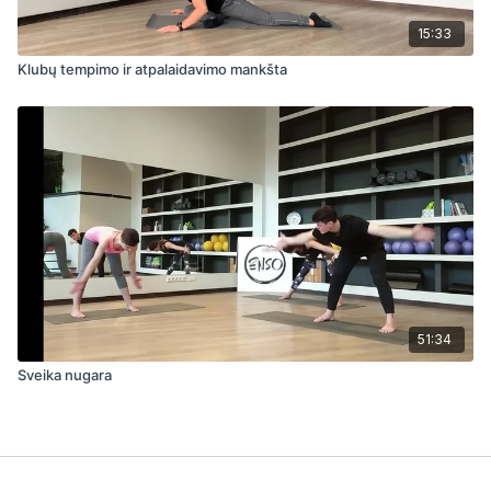
15:33
Klubų tempimo ir atpalaidavimo mankšta
51:34
Sveika nugara