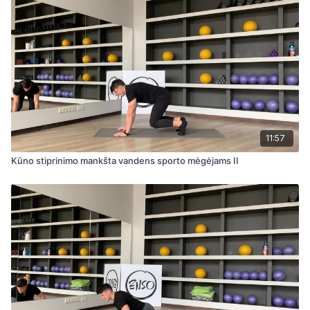
11:57
Kūno stiprinimo mankšta vandens sporto mėgėjams II