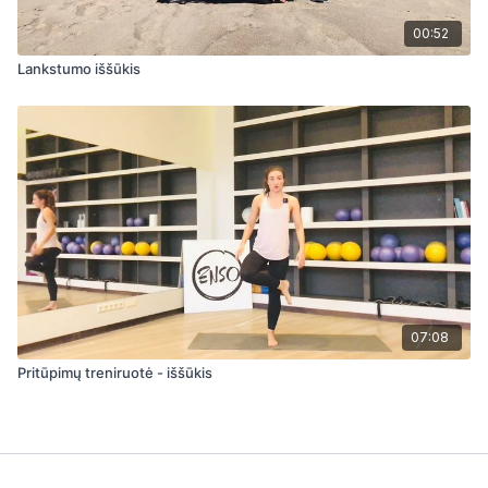
00:52
Lankstumo iššūkis
07:08
Pritūpimų treniruotė - iššūkis