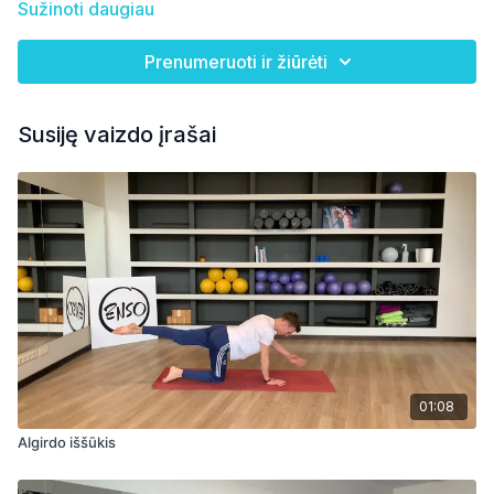
Sužinoti daugiau
Prenumeruoti ir žiūrėti
Susiję vaizdo įrašai
01:08
Algirdo iššūkis