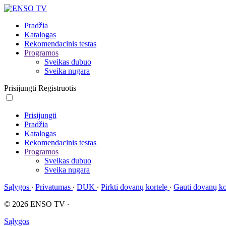
Pradžia
Katalogas
Rekomendacinis testas
Programos
Sveikas dubuo
Sveika nugara
Prisijungti
Registruotis
Prisijungti
Pradžia
Katalogas
Rekomendacinis testas
Programos
Sveikas dubuo
Sveika nugara
Sąlygos
∙
Privatumas
∙
DUK
∙
Pirkti dovanų kortelę
∙
Gauti dovanų ko
© 2026 ENSO TV
∙
Sąlygos