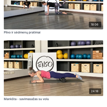
18:06
Pilvo ir sėdmenų pratimai
24:18
Mankšta - savimasažas su volu