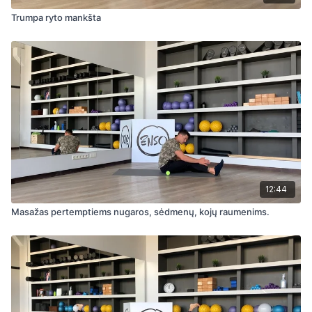
Trumpa ryto mankšta
12:44
Masažas pertemptiems nugaros, sėdmenų, kojų raumenims.