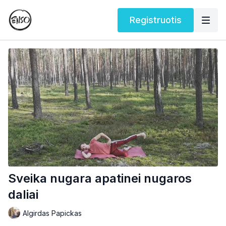
Registruotis
Sveika nugara apatinei nugaros
daliai
Algirdas Papickas