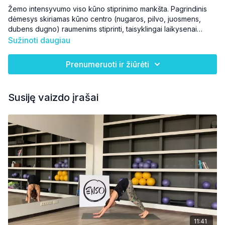
Žemo intensyvumo viso kūno stiprinimo mankšta. Pagrindinis
dėmesys skiriamas kūno centro (nugaros, pilvo, juosmens,
dubens dugno) raumenims stiprinti, taisyklingai laikysenai
formuoti. Tinka bet kokio fizinio pasirengimo žmonėms.
Sužinoti daugiau
Prenumeruoti ir žiūrėti
Susiję vaizdo įrašai
11:41