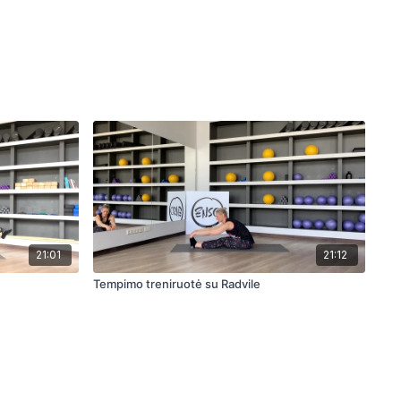
21:01
21:12
Tempimo treniruotė su Radvile