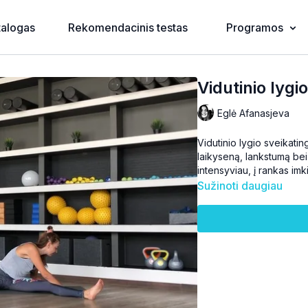
talogas
Rekomendacinis testas
Programos
Vidutinio lygi
Eglė Afanasjeva
Vidutinio lygio sveikating
laikyseną, lankstumą bei 
intensyviau, į rankas imk
Sužinoti daugiau