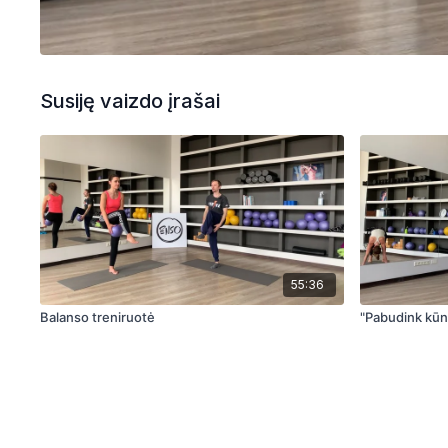
Susiję vaizdo įrašai
55:36
Balanso treniruotė
"Pabudink kūn