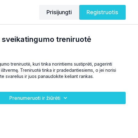
Prisijungti
Registruotis
o sveikatingumo treniruotė
umo treniruotė, kuri tinka norintiems sustiprėti, pagerinti
ištvermę. Treniruotė tinka ir pradedantiesiems, o jei norisi
ite svarelius ir juos panaudokite keliant rankas.
Prenumeruoti ir žiūrėti