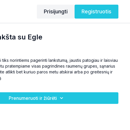
Prisijungti
Registruotis
šta su Egle
iks norintiems pagerinti lankstumą, jaustis patogiau ir laisviau
tu pratempiame visas pagrindines raumenų grupes, sąnarius
te atlikti bet kuriuo paros metu atskirai arba po greitesnių ir
.
Prenumeruoti ir žiūrėti