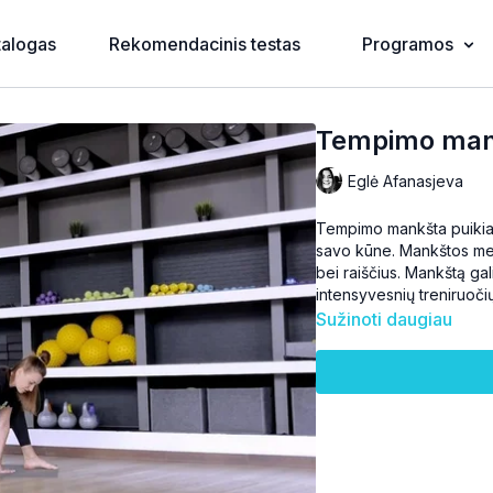
talogas
Rekomendacinis testas
Programos
Tempimo mank
Eglė Afanasjeva
Tempimo mankšta puikiai t
savo kūne. Mankštos me
bei raiščius. Mankštą gali
intensyvesnių treniruočių
Sužinoti daugiau