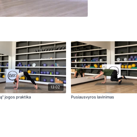
13:02
ą" jogos praktika
Pusiausvyros lavinimas