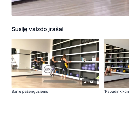
Susiję vaizdo įrašai
48:14
Barre pažengusiems
"Pabudink kūn