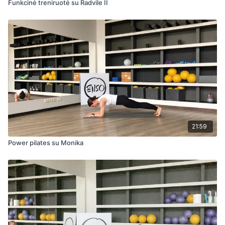
Funkcinė treniruotė su Radvile II
21:59
Power pilates su Monika