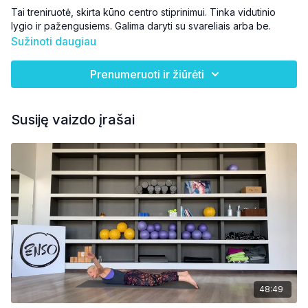
Tai treniruotė, skirta kūno centro stiprinimui. Tinka vidutinio
lygio ir pažengusiems. Galima daryti su svareliais arba be.
Sužinoti daugiau
Prenumeruoti ir žiūrėti
Susiję vaizdo įrašai
48:49