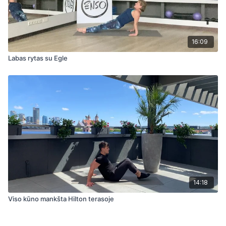
16:09
Labas rytas su Egle
14:18
Viso kūno mankšta Hilton terasoje