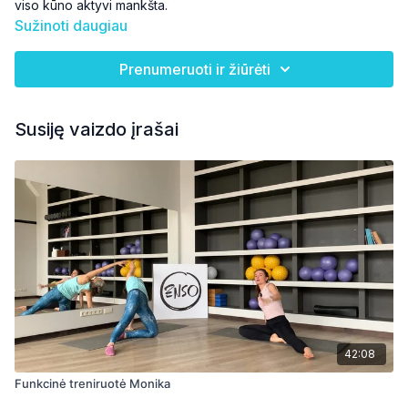
viso kūno aktyvi mankšta.
Sužinoti daugiau
Prenumeruoti ir žiūrėti
Susiję vaizdo įrašai
42:08
Funkcinė treniruotė Monika