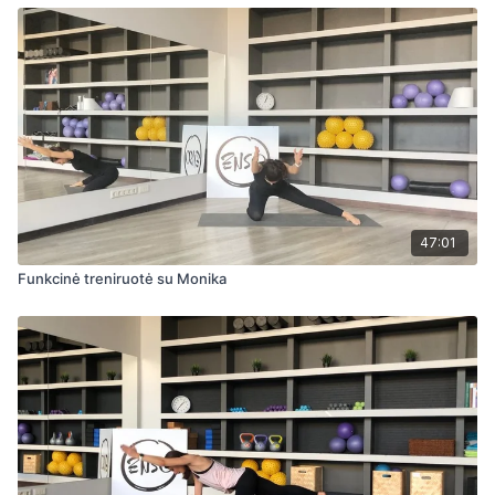
47:01
Funkcinė treniruotė su Monika